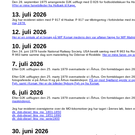
Den 28. september 1975 arrangerede DJK udflugt med D 826 for fodboldstilskuer fra Ho
HYer er mine farvebilleder fra Holbæk til Køge.
13. juli 2026
Jeg har revideret siden med P 917 til Hvalsø. P 917 var tilbringertog i forbindelse med
maj 1978.
12. juli 2026
Her er en omtale af et besøg på M/F Korsør medens den var afløser færge for M/F Malm
10. juli 2026
Den 24. juni 1979 havde National Railway Society, USA bestilt særtog med R 963 fra Rosk
R 963 kørte samme dag som materieltog fra Odense til Roskilde.
Her er mine farve- og s
7. juli 2026
Efter DJK udflugten den 25. marts 1979 overnattede vi i Århus. Om formiddagen den 26
Efter DJK udflugten den 25. marts 1979 overnattede vi i Århus. Om formiddagen den 26
fotograferede vi på Århus H og på Århus maskindepot.
På vej mod Sjælland gjorde vi op
Fgh. samt i Korsør. Her er de billeder Nyborg Fgh og fra Korsør.
6. juli 2026
Efter DJK udflugten den 25. marts 1979 overnattede vi i Århus. Om formiddagen den 2
maskindepot.
Jeg har revideret oversigterne over de MO-lokomotiver jeg har taget i årenes løb, listen 
dk_dsb-diesel_litra_mo_1801-1850
dk_dsb-diesel_litra_mo_1851-1890
dk_dsb-diesel_litra_mo_serie1900
30. juni 2026