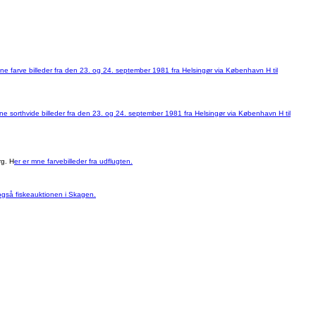
ine farve billeder fra den 23. og 24. september 1981 fra Helsingør via København H til
ne sorthvide billeder fra den 23. og 24. september 1981 fra Helsingør via København H til
rg. H
er er mne farvebilleder fra udflugten.
gså fiskeauktionen i Skagen.