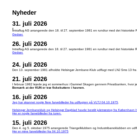
Nyheder
31. juli 2026
I
ntraflug AG arrangerede den 18. til 27. september 1981 en rundtur med det historisk
Gedser.
26. juli 2026
Intraflug AG arrangerede den 18. til 27. september 1981 en rundtur med det historisk
Gedser.
24. juli 2026
Den 13. september 1981 afholdte Helsingør Jernbane-Klub udflugt med LNJ Sms 13 fra Frederi
21. juli 2026
I februar 1982 lejede jeg et sommerhus i Gammel Skagen gennem Privatbanken, hvor j
Bemærk at der KUN er træ fiskekuttere i havnen.
16. juli 2026
Jeg har skannet nogle flere farvebilleder fra udflugten på VLTJ 04.10.1975
.
Helsingør Jernbaneklub og Helsingør Dagblad havde bestilt juletræstog fra København H
Her er nogle farvebilleder fra turen.
15. juli 2026
Den 4. og 5. oktober 1975 arrangerede Triangelklubben og Industribaneklubben en udf
Her er mine farvebilleder fra 04.10.1975