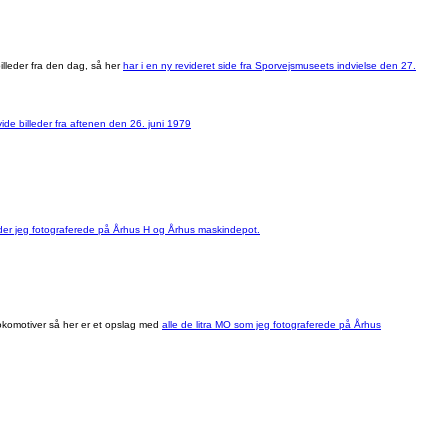
illeder fra den dag, så her
har i en ny revideret side fra Sporvejsmuseets indvielse den 27.
e billeder fra aftenen den 26. juni 1979
eder jeg fotograferede på Århus H og Århus maskindepot.
okomotiver så her er et opslag med
alle de litra MO som jeg fotograferede på Århus