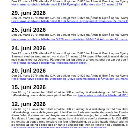
Den 25. marts 1979 afholdte DJK en udflugt med D 826 fra Århus til Grenå og fra Ryomg
Her er mine sort/hvide billeder med D 826 Ryomgård til Randers den 25. marts 1979
29. juni 2026
Den 25. marts 1979 afholdte DJK en udflugt med D 826 fra Århus til Grenå og fra Ryomg
Her er mine sort/hvide billeder med D 826 Århus Ø - Ryomgård til Grenå den 25. marts 1
25. juni 2026
Den 25. marts 1979 afholdte DJK en udflugt med D 826 fra Århus til Grenå og fra Ryomg
Her er mine sort/hvide billeder fra D 826 som materieltog M 8445 til Århus den 24. marts
24. juni 2026
Den 25. marts 1979 afholdte DJK en udflugt med D 826 fra Århus til Grenå og fra Ryomg
Sammen med en jernbaneven var vi den 24. marts 1979 taget til Fredericia maskindepot
med materieltog fra Odense. På depotet tog jeg billeder af det materiel der var der den 
Her er mine sort/hvide billeder fra Fredericia maskindepot.
20. juni 2026
Den 25. marts 1979 afholdte DJK en udflugt med D 826 fra Århus til Grenå og fra Ryomg
Her er mine farve billeder fra Storebælt og D 826 som materieltog til Århus den 24. mart
15. juni 2026
Den 18. og 19. november 1978 afholdte DJK en udflugt til Ærøskøbing med MR fra Oden
I Ærøskøbing boede deltagerne på Hotel Ærøhus.
Her er mine sort-hvide billeder af MO
12. juni 2026
Den 18. og 19. november 1978 afholdte DJK en udflugt til Ærøskøbing med MR fra Oden
I Ærøskøbing boede deltagerne på Hotel Ærøhus. Hele min familie stammede fra Ærøskø
til min farfar, til aktien var der tilknyttet en aktionærbillet som jeg benyttede til overfar
Jeg deltog i foredraget om aftenen og jeg kom til at sidde overfor direktøren for D/S ÆRØ, 
jeg fortalte at begge mine forældre var født i Ærøskøbing, og at jeg havde tilbragt alle
jeg fortalte at jeg nu boede hos en tante i Smedegade, hende kendte han udmærket, 
Her er mine sort/hvide billeder fra overfarten og fra havnen i Ærøskøbing.