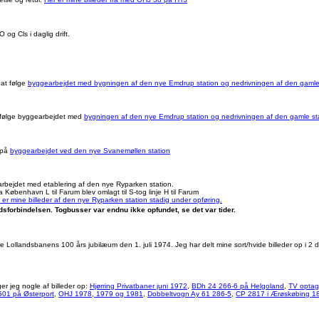
og Cls i daglig drift.
 at følge
byggearbejdet med bygningen af den nye Emdrup station og nedrivningen af den gamle
t følge byggearbejdet med
bygningen af den nye Emdrup station og nedrivningen af den gamle sta
 på
byggearbejdet ved den nye Svanemøllen station
 arbejdet med etablering af den nye Ryparken station.
København L til Farum blev omlagt til S-tog linje H til Farum
 er mine billeder af den nye Ryparken station stadig under opføring.
odsforbindelsen. Togbusser var endnu ikke opfundet, se det var tider.
Lollandsbanens 100 års jubilæum den 1. juli 1974. Jeg har delt mine sort/hvide billeder op i 2 
er jeg nogle af billeder op:
Hjørring Privatbaner juni 1972
,
BDh 24 266-6 på Helgoland
,
TV optag
01 på Østerport
,
OHJ 1978, 1979 og 1981
,
Dobbeltvogn Ay 61 286-5
,
CP 2817 i Ærøskøbing 1