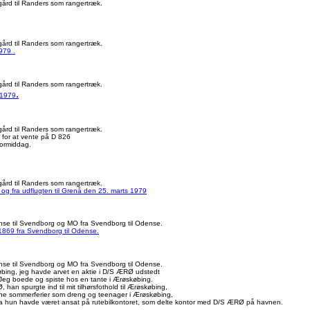
ård til Randers som rangertræk.
ård til Randers som rangertræk.
979 .
ård til Randers som rangertræk.
.
 1979
ård til Randers som rangertræk.
 for at vente på D 826
formiddag.
ård til Randers som rangertræk.
s og fra udflugten til Grenå den 25. marts 1979
se til Svendborg og MO fra Svendborg til Odense.
 1869 fra Svendborg til Odense.
se til Svendborg og MO fra Svendborg til Odense.
bing, jeg havde arvet en aktie i D/S ÆRØ udstedt
ten. Jeg boede og spiste hos en tante i Ærøskøbing.
han spurgte ind til mit tilhørsfothold til Ærøskøbing,
 mine sommerferier som dreng og teenager i Ærøskøbing,
da hun havde været ansat på rutebilkontoret, som delte kontor med D/S ÆRØ på havnen.