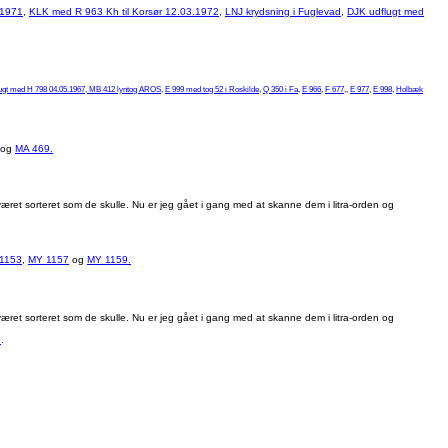
.1971
,
KLK med R 963 Kh til Korsør 12.03.1972
,
LNJ krydsning i Fuglevad
,
DJK udflugt med
ugt med H 798 04.05.1967,
MB 412 lyntog AROS
,
E 999 med tog 52 i Roskilde
,
Q 350 i Fa
,
E 966
,
F 677
,,
E 977
,
E 998
,
Holbæk
og
MA 469.
æret sorteret som de skulle. Nu er jeg gået i gang med at skanne dem i litra-orden og
1153
,
MY 1157
og
MY 1159.
æret sorteret som de skulle. Nu er jeg gået i gang med at skanne dem i litra-orden og
9
.