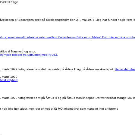
lbæk til Køge.
 indvielsesen af Sporvejsmuseet på Skjoldenæsholm den 27. maj 1978. Jeg har fundet nogle flere b
öhus, som normalt befarede ruten mellem Københavns Frihavn og Malmö Fgh. Her er mine sort/hvid
ilde til Næstved og retur.
ort/hvide billeder fra udflugten med R 963.
. marts 1979 fotograferede vi det der skete på Århus H og på Århus maskindepot.
Her er de bill
. marts 1979
hold i Nyborg
6. marts 1979 fotograferede vi på Århus H og på Århus maskindepot. Der var hensat mange MO-l
er nok ikke helt ajour, men det er meget få MO-lokomotiver som mangler, her er listerne