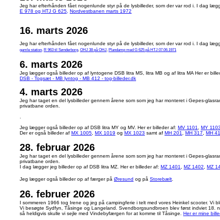
Jeg
har efterhånden fået nogenlunde styr på de lysbilleder, som der var rod i. I dag lægg
E 978 og HTJ G 625,
Nordvestbanen marts 1972
16. marts 2026
Jeg
har efterhånden fået nogenlunde styr på de lysbilleder, som der var rod i. I dag lægg
gamle station,
R 963 til Sønderborg
,
OHJ 38 på OHJ
,
Plandamp med G 625 på HTJ 07.06.1971
6. marts 2026
Jeg lægger også billeder op af lyntogene DSB litra MS, litra MB og af litra MA Her er bille
DSB - Togsæt - MB lyntog - MB 412 - tog-billeder.dk
4. marts 2026
Jeg har taget en del lysbilleder gennem årene som som jeg har monteret i Gepes-glasramm
privatbane orden.
.
Jeg lægger også billeder op af DSB litra MY og MV. Her er billeder af:
MV 1101
,
MY 110
Der er også billeder af
MX 1005
,
MX 1019
og
MX 1023
samt af
MH 201
,
MH 317
,
MH 4
28. februar 2026
Jeg har taget en del lysbilleder gennem årene som som jeg har monteret i Gepes-glasramm
privatbane orden.
I dag lægger jeg billeder op af DSB litra MZ. Her er billeder af:
MZ 1401
,
MZ 1402
,
MZ 1
Jeg lægger også billeder op af færger på
Øresund
og på
Storebælt
.
26. februer 2026
I sommeren 1966 tog Irene og jeg på campingferie i telt med vores Heinkel scooter. Vi ble
Vi besøgte Sydfyn, Tåsinge og Langeland. Svendborgsundbroen blev først indviet 18.
så heldigvis skulle vi sejle med Vindebyfærgen for at komme til Tåsinge.
Her er mine bill