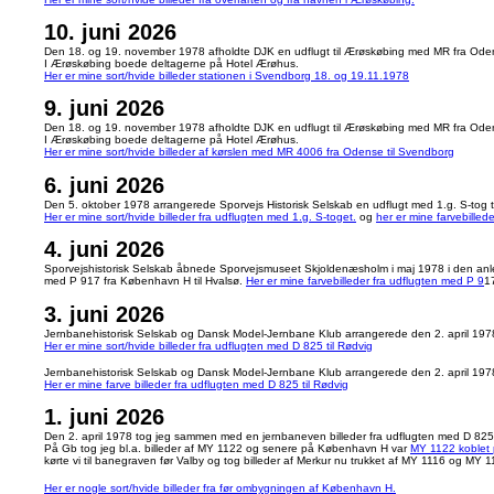
10. juni 2026
Den 18. og 19. november 1978 afholdte DJK en udflugt til Ærøskøbing med MR fra Oden
I Ærøskøbing boede deltagerne på Hotel Ærøhus.
Her er mine sort/hvide billeder stationen i Svendborg 18. og 19.11.1978
9. juni 2026
Den 18. og 19. november 1978 afholdte DJK en udflugt til Ærøskøbing med MR fra Oden
I Ærøskøbing boede deltagerne på Hotel Ærøhus.
Her er mine sort/hvide billeder af kørslen med MR 4006 fra Odense til Svendborg
6. juni 2026
Den 5. oktober 1978 arrangerede Sporvejs Historisk Selskab en udflugt med 1.g. S-tog ti
Her er mine sort/hvide billeder fra udflugten med 1.g. S-toget.
og
her er mine farvebillede
4. juni 2026
Sporvejshistorisk Selskab åbnede Sporvejsmuseet Skjoldenæsholm i maj 1978 i den an
med P 917 fra København H til Hvalsø.
Her er mine farvebilleder fra udflugten med P 9
1
3. juni 2026
Jernbanehistorisk Selskab og Dansk Model-Jernbane Klub arrangerede den 2. april 197
Her er mine sort/hvide billeder fra udflugten med D 825 til Rødvig
Jernbanehistorisk Selskab og Dansk Model-Jernbane Klub arrangerede den 2. april 197
Her er mine farve billeder fra udflugten med D 825 til Rødvig
1. juni 2026
Den 2. april 1978 tog jeg sammen med en jernbaneven billeder fra udflugten med D 825 
På Gb tog jeg bl.a. billeder af MY 1122 og senere på København H var
MY 1122 koblet
kørte vi til banegraven før Valby og tog billeder af Merkur nu trukket af MY 1116 og MY 
Her er nogle sort/hvide billeder fra før ombygningen af København H.