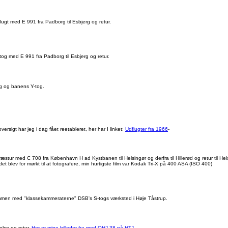
gt med E 991 fra Padborg til Esbjerg og retur.
g med E 991 fra Padborg til Esbjerg og retur.
g og banens Y-tog.
versigt har jeg i dag fået reetableret, her har I linket:
Udflugter fra 1966
-
stur med C 708 fra København H ad Kystbanen til Helsingør og derfra til Hillerød og retur til H
blev for mørkt til at fotografere, min hurtigste film var Kodak Tri-X på 400 ASA (ISO 400)
ammen med "klassekammeraterne" DSB's S-togs værksted i Høje Tåstrup.
lse og retur.
Her er mine billeder fra
med OHJ 38 på HTJ