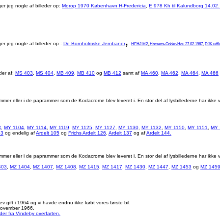
er jeg nogle af billeder op:
Morop 1970 København H-Fredericia
,
E 978 Kh til Kalundborg 14.02
,
er jeg nogle af billeder op :
De Bornholmske Jernbaner
HFHJ M2
,
Horsens-Odder-Hou 27.02.1967
,
DJK udfl
der af:
MS 403
,
MS 404
,
MB 409
,
MB 410
og
MB 412
samt af
MA 460
,
MA 462
,
MA 464
,
MA 466
er eller i de paprammer som de Kodacrome blev leveret i. En stor del af lysbillederne har ikke v
3
,
MY 1104
,
MY 1114
,
MY 1119
,
MY 1125
,
MY 1127
,
MY 1130
,
MY 1132
,
MY 1150
,
MY 1151
,
MY 
13
og endelig af
Ardelt 105
og
Frichs Ardelt 126
,
Ardelt 137
og af
Ardelt 144.
er eller i de paprammer som de Kodacrome blev leveret i. En stor del af lysbillederne har ikke v
403
,
MZ 1404
,
MZ 1407
,
MZ 1408
,
MZ 1415
,
MZ 1417
,
MZ 1430
,
MZ 1447
,
MZ 1453
og
MZ 145
v gift i 1964 og vi havde endnu ikke købt vores første bil.
 november 1966,
eder fra Vindeby overfarten.