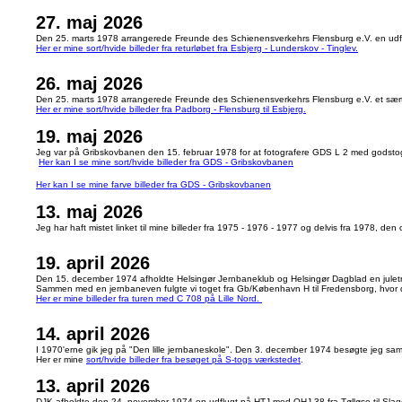
27. maj 2026
Den 25. marts 1978 arrangerede Freunde des Schienensverkehrs Flensburg e.V. en udflu
Her er mine sort/hvide billeder fra returløbet fra Esbjerg - Lunderskov - Tinglev.
26. maj 2026
Den 25. marts 1978 arrangerede Freunde des Schienensverkehrs Flensburg e.V. et særto
Her er mine sort/hvide billeder fra Padborg - Flensburg til Esbjerg.
19. maj 2026
Jeg var på Gribskovbanen den 15. februar 1978 for at fotografere GDS L 2 med godsto
Her kan I se mine sort/hvide billeder fra GDS - Gribskovbanen
Her kan I se mine farve billeder fra GDS - Gribskovbanen
13. maj 2026
Jeg har haft mistet linket til mine billeder fra 1975 - 1976 - 1977 og delvis fra 1978, den o
19. april 2026
Den 15. december 1974 afholdte Helsingør Jernbaneklub og Helsingør Dagblad en juletræ
Sammen med en jernbaneven fulgte vi toget fra Gb/København H til Fredensborg, hvor det 
Her er mine billeder fra turen med C 708 på Lille Nord.
14. april 2026
I 1970'erne gik jeg på "Den lille jernbaneskole". Den 3. december 1974 besøgte jeg s
Her er mine
sort/hvide billeder fra besøget på S-togs værkstedet
.
13. april 2026
DJK afholdte den 24. november 1974 en udflugt på HTJ med OHJ 38 fra Tølløse til Slage