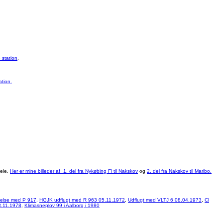
 station
.
tion.
dele.
Her er mine billeder af 1. del fra Nykøbing Fl til Nakskov
og
2. del fra Nakskov til Maribo.
else med P 917,
HGJK udflugt med R 963 05.11.1972
,
Udflugt med VLTJ 6 08.04.1973
,
Cl
8.11.1978
,
Klimasneplov 99 i Aalborg i 1980