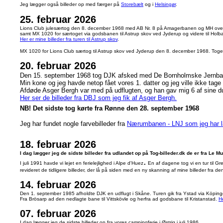
Jeg lægger også billeder op med færger på
Storebælt
og i
Helsingør
.
25. februar 2026
Lions Club julesærtog den 8. december 1968 med AB Nr. 8 på Amagerbanen og MH ove
samt MX 1020 for særtoget via godsbanen til Astrup skov ved Jyderup og videre til Holb
Her er mine billeder fra turen til Astrup skov
.
MX 1020 for Lions Club særtog til Astrup skov ved Jyderup den 8. december 1968. Toge
20. februar 2026
Den 15. september 1968 tog DJK afsked med De Bornholmske Jernba
Min kone og jeg havde netop fået vores 1. datter og jeg ville ikke tag
Afdøde Asger Bergh var med på udflugten, og han gav mig 6 af sine dub
Her ser de billeder fra DBJ som jeg fik af Asger Bergh.
NB! Det sidste tog kørte fra Rønne den 28. september 1968
Jeg har fundet nogle farvebilleder fra
Nærumbanen - LNJ som jeg har la
18. februar 2026
I dag lægger jeg de sidste billeder fra udlandet op på Tog-billeder.dk de er fra Le M
.
I juli 1991 havde vi lejet en ferielejlighed i Alpe d'Huez
En af dagene tog vi en tur til Gr
revideret de tidligere billeder, der lå på siden med en ny skanning af mine billeder fra den
14. februar 2026
Den 1. september 1985 afholdte DJK en udflugt i Skåne. Turen gik fra Ystad via Köpingeb
Fra Brösarp ad den nedlagte bane til Vittskövle og herfra ad godsbane til Kristanstad.
H
07. februar 2026
I dag lægger jeg de sidste billeder op fra vores campingferie i Østrig i juli 1986