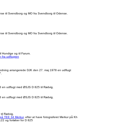
se til Svendborg og MO fra Svendborg til Odense.
se til Svendborg og MO fra Svendborg til Odense.
l Hundige og til Farum.
r fra udflugten
ledning arrangerede DJK den 27. maj 1978 en udflugt
7.
8 en udflugt med ØSJS D 825 til Rødvig.
8 en udflugt med ØSJS D 825 til Rødvig.
til Rødvig.
 på TEE 34 Merkur
, efter at have fotograferet Merkur på Kh
1122
og forløber for D 825