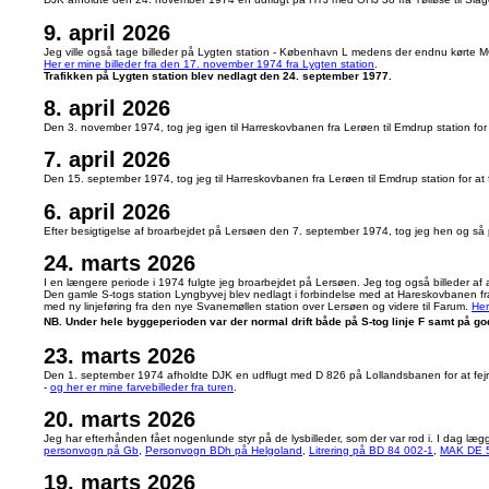
9. april 2026
Jeg ville også tage billeder på Lygten station - København L medens der endnu kørte MO 
Her er mine billeder fra den 17. november 1974 fra Lygten station
.
Trafikken på Lygten station blev nedlagt den 24. september 1977.
8. april 2026
Den 3. november 1974, tog jeg igen til Harreskovbanen fra Lerøen til Emdrup station for
7. april 2026
Den 15. september 1974, tog jeg til Harreskovbanen fra Lerøen til Emdrup station for a
6. april 2026
Efter besigtigelse af broarbejdet på Lersøen den 7. september 1974, tog jeg hen og så
24. marts 2026
I en længere periode i 1974 fulgte jeg broarbejdet på Lersøen. Jeg tog også billeder af
Den gamle S-togs station Lyngbyvej blev nedlagt i forbindelse med at Hareskovbanen fra 
med ny linjeføring fra den nye Svanemøllen station over Lersøen og videre til Farum.
Her
NB. Under hele byggeperioden var der normal drift både på S-tog linje F samt på g
23. marts 2026
Den 1. september 1974 afholdte DJK en udflugt med D 826 på Lollandsbanen for at fejre 
-
og her er mine farvebilleder fra turen
.
20. marts 2026
Jeg
har efterhånden fået nogenlunde styr på de lysbilleder, som der var rod i. I dag lægg
personvogn på Gb
,
Personvogn BDh på Helgoland
,
Litrering på BD 84 002-1
,
MAK DE 5
19. marts 2026