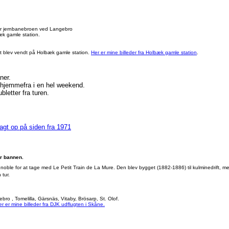
r jernbanebroen ved Langebro
æk gamle station.
t blev vendt på Holbæk gamle station.
Her er mine billeder fra Holbæk gamle station
.
ner.
e hjemmefra i en hel weekend.
letter fra turen.
gt op på siden fra 1971
ur bannen.
enoble for at tage med Le Petit Train de La Mure. Den blev bygget (1882-1886) til kulminedrift, me
 tur.
ro , Tomelilla, Gärsnäs, Vitaby, Brösarp, St. Olof.
er er mine billeder fra DJK udflugten i Skåne.