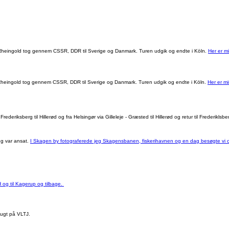
e Rheingold tog gennem CSSR, DDR til Sverige og Danmark. Turen udgik og endte i Köln.
Her er m
e Rheingold tog gennem CSSR, DDR til Sverige og Danmark. Turen udgik og endte i Köln.
Her er mi
ksberg til Hillerød og fra Helsingør via Gilleleje - Græsted til Hillerød og retur til Frederiklsbe
eg var ansat.
I Skagen by fotograferede jeg Skagensbanen, fiskerihavnen og en dag besøgte vi o
 og til Kagerup og tilbage.
lugt på VLTJ.