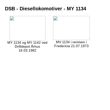
DSB - Diesellokomotiver - MY 1134
MV 1134 i remisen i
MY 1134 og MY 1142 ved
Fredericia 21.07.1973
Driftdepot Århus
16.03.1982