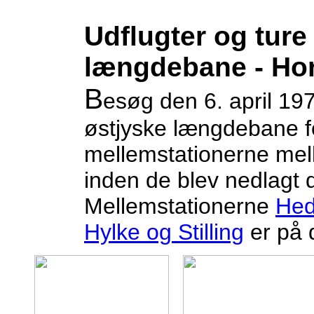
Udflugter og ture
længdebane - Ho
B
esøg den 6. april 19
østjyske længdebane for
mellemstationerne me
inden de blev nedlagt 
Mellemstationerne
Hed
Hylke og Stilling
er på 