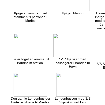
Kjøge ankommer med
Kjøge i Maribo
Davær
stammen til perronen i
Børge 
Maribo
med lo
Bør
medst
Så er toget ankommet til
S/S Skjelskør med
Bandholm station.
passagerer i Bandholm
S/S S
Havn
B
Den gamle Londonbus der
Londonbussen med S/S
kørte os tilbage til Maribo.
Skjelskør ved kaj i