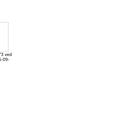
73 ved
6-09-