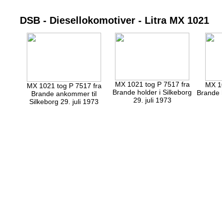
DSB - Diesellokomotiver - Litra MX 1021
MX 1021 tog P 7517 fra
MX 10
MX 1021 tog P 7517 fra
Brande holder i Silkeborg
Brande h
Brande ankommer til
29. juli 1973
Silkeborg 29. juli 1973