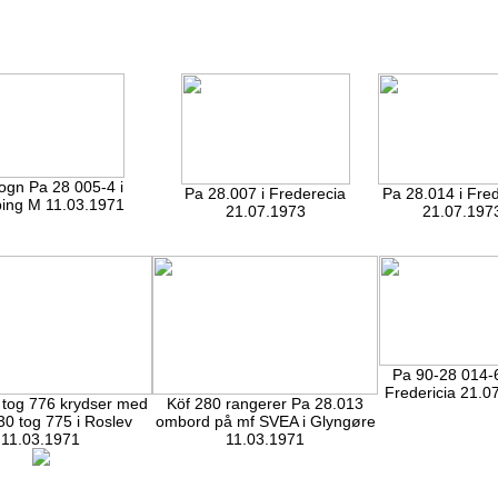
ogn Pa 28 005-4 i
Pa 28.007 i Frederecia
Pa 28.014 i Fre
ing M 11.03.1971
21.07.1973
21.07.197
Pa 90-28 014-
Fredericia 21.0
tog 776 krydser med
Köf 280 rangerer Pa 28.013
0 tog 775 i Roslev
ombord på mf SVEA i Glyngøre
11.03.1971
11.03.1971