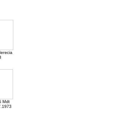
derecia
3
6 Mdt
7.1973