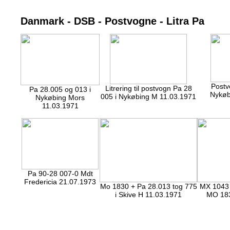
Danmark - DSB - Postvogne - Litra Pa
Postv
Litrering til postvogn Pa 28
Pa 28.005 og 013 i
Nykøb
005 i Nykøbing M 11.03.1971
Nykøbing Mors
11.03.1971
Pa 90-28 007-0 Mdt
Fredericia 21.07.1973
Mo 1830 + Pa 28.013 tog 775
MX 1043 
i Skive H 11.03.1971
MO 183