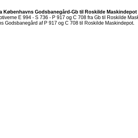
s fra Københavns Godsbanegård-Gb til Roskilde Maskindepot
verne E 994 - S 736 - P 917 og C 708 fra Gb til Roskilde Mas
avns Godsbanegård af P 917 og C 708 til Roskilde Maskindepot.