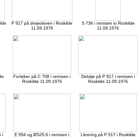
ilde
P 917 på drejeskiven i Roskilde
S 736 i remisen io Roskilde
11.09.1976
11.09.1976
de
Forløber på C 708 i remisen i
Detalje på P 917 i remisen i
Roskilde 11.09.1976
Roskilde 11.09.1976
 i
E 994 og ØSJS 6 i remisen i
Litrering på P 917 i Roskilde