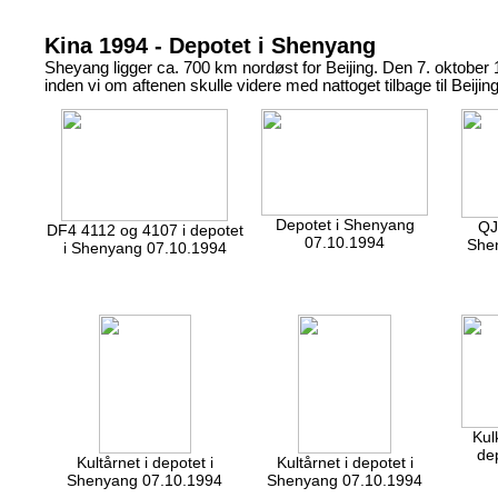
Kina 1994 - Depotet i Shenyang
Sheyang ligger ca. 700 km nordøst for Beijing. Den 7. oktober 1
inden vi om aftenen skulle videre med nattoget tilbage til Beijing
Depotet i Shenyang
QJ
DF4 4112 og 4107 i depotet
07.10.1994
She
i Shenyang 07.10.1994
Kul
de
Kultårnet i depotet i
Kultårnet i depotet i
Shenyang 07.10.1994
Shenyang 07.10.1994