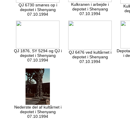
Kulkranen i arbejde i
QJ 6730 smøres op i
Kul
depotet i Shenyang
depotet i Shenyang
de
07.10.1994
07.10.1994
QJ 1876, SY 5294 og QJ i
Depotar
QJ 6476 ved kultårnet i
depotet i Shenyang
i d
depotet i Shenyang
07.10.1994
07.10.1994
Nederste del af kultårnet i
depotet i Shenyang
07.10.1994