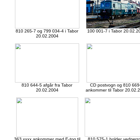
810 265-7 og 799 034-4 i Tabor
100 001-7 i Tabor 20.02.2
20.02.2004
810 644-5 afgår fra Tabor
CD postvogn og 810 669
20.02.2004
ankommer til Tabor 20.02.
363 xxxx ankommer med E-tog til
810 575-1 holder vedperro