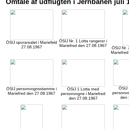
Omtale af udflugten i Jernbanen juli 
ÖSIJ Nr. 1 Lotta rangerer i
ÖSIJ sporarealet i Mariefeld
Mariefred den 27.08.1967
27.08.1967
ÖSIJ Nr. 
Mariefred
ÖSIJ 
ÖSIJ personvognsstamme i
ÖSIJ 1 Lotta med
personvo
Mariefred den 27.08.1967
personvogne i Mariefred
den 
den 27.08.1967