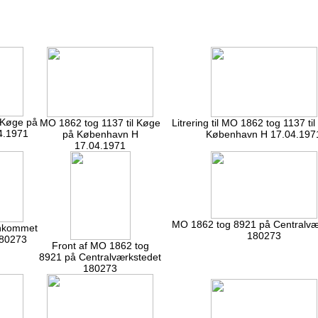
 Køge på
MO 1862 tog 1137 til Køge
Litrering til MO 1862 tog 1137 ti
4.1971
på København H
København H 17.04.197
17.04.1971
MO 1862 tog 8921 på Centralvæ
nkommet
180273
180273
Front af MO 1862 tog
8921 på Centralværkstedet
180273