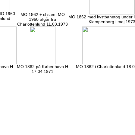
MO 1960
MO 1862 + cl samt MO
MO 1862 med kystbanetog under in
enlund
1960 afgår fra
Klampenborg i maj 197
Charlottenlund 11.03.1973
havn H
MO 1862 på København H
MO 1862 i Charlottenlund 18.
17.04.1971