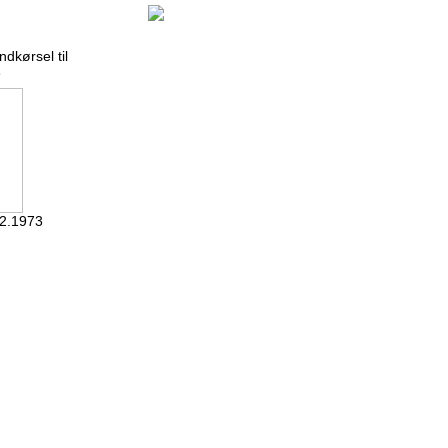
dkørsel til
3
02.1973