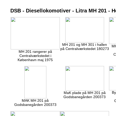
DSB - Diesellokomotiver - Litra MH 201 - 
MH 201 og MH 301 i hallen
MH
på Centralværkstedet 180273
MH 201 rangerer på
C
Centralværkstedet i
København maj 1975
By
MaK plade på MH 201 på
Godsbanegården 200373
MAK MH 201 på
Godsbanegården 200373