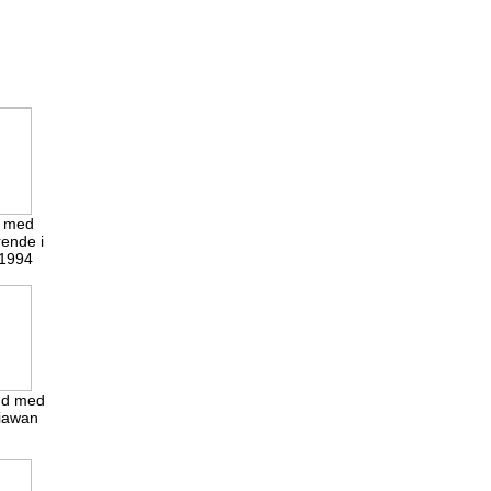
d med
ende i
.1994
and med
iawan