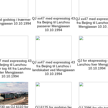
QJ xx47 med expresstog 43
QJ xx47 med expres
 godstog i lnærmer
fra Beijing til Lanzhou
fra Beijing til Lanzho
ngjiawan 10.10.1994
passerer Mengjiawan
Mengjiawan 10.10
10.10.1994
QJ for ekspresstog 
7 med expresstog 43
QJ xx47 med expresstog 43
Lanzhou foer Meng
Beijing til Lanzhou
fra Beijing til Lanzhou i
10.10.1994
r tog 44 fra Lanzhou
landskabet ved Mengjiawan
fter Mengjiawan
10.10.1994
10.10.1994
230 og QJ 6110 for
QJ 6125 for godstog før
QJ 7096 for olie ta