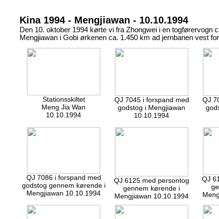
Kina 1994 - Mengjiawan - 10.10.1994
Den 10. oktober 1994 kørte vi fra Zhongwei i en togførervogn c
Mengjiawan i Gobi ørkenen ca. 1.450 km ad jernbanen vest for 
Stationsskiltet
QJ 7045 i forspand med
QJ 7
Meng Jia Wan
godstog i Mengjiawan
god
10.10.1994
10.10.1994
QJ 7086 i forspand med
QJ 6
QJ 6125 med persontog
godstog gennem kørende i
ge
gennem kørende i
Mengjiawan 10.10.1994
Meng
Mengjiawan 10.10.1994