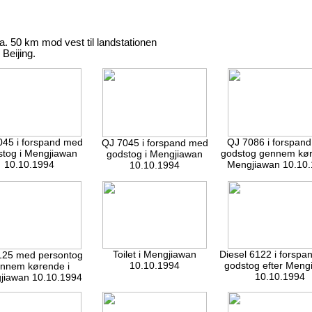
a. 50 km mod vest til landstationen
Beijing.
045 i forspand med
QJ 7086 i forspan
QJ 7045 i forspand med
stog i Mengjiawan
godstog gennem kør
godstog i Mengjiawan
10.10.1994
Mengjiawan 10.10
10.10.1994
Toilet i Mengjiawan
Diesel 6122 i forsp
125 med persontog
10.10.1994
godstog efter Meng
nnem kørende i
10.10.1994
jiawan 10.10.1994