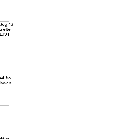
stog 43
u efter
.1994
44 fra
jiawan
nktog