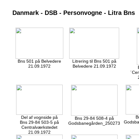
Danmark - DSB - Personvogne - Litra Bns
Bns 501 på Belvedere
Litrering til Bns 501 på
21.09.1972
Belvedere 21.09.1972
´Cen
B
Del af vognside på
Bns 29-84 508-4 på
Godsba
Bns 29-84 503-5 på
Godsbanegården_250273
Centralværkstedet
21.09.1972