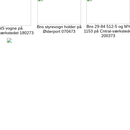
Bns 29-84 512-5 og M
Bns styrevogn holder på
NS vogne på
1153 på Cntral-værksted
Østerport 070473
værkstedet 180273
200373