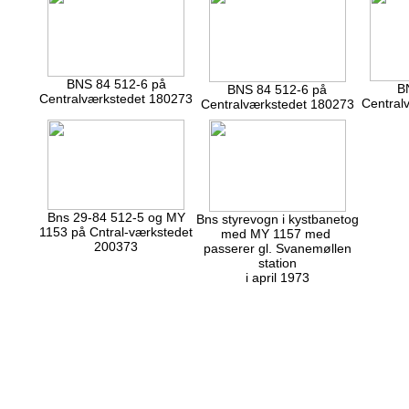
BNS 84 512-6 på
B
BNS 84 512-6 på
Centralværkstedet 180273
Central
Centralværkstedet 180273
Bns 29-84 512-5 og MY
Bns styrevogn i kystbanetog
1153 på Cntral-værkstedet
med MY 1157 med
200373
passerer gl. Svanemøllen
station
i april 1973