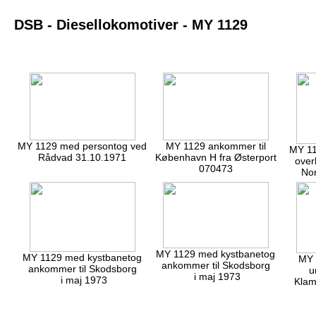
DSB - Diesellokomotiver - MY 1129
MY 1129 med persontog ved
MY 1129 ankommer til
MY 11
Rådvad 31.10.1971
København H fra Østerport
over
070473
Nor
MY 1129 med kystbanetog
MY 1129 med kystbanetog
MY 
ankommer til Skodsborg
ankommer til Skodsborg
u
i maj 1973
i maj 1973
Klam