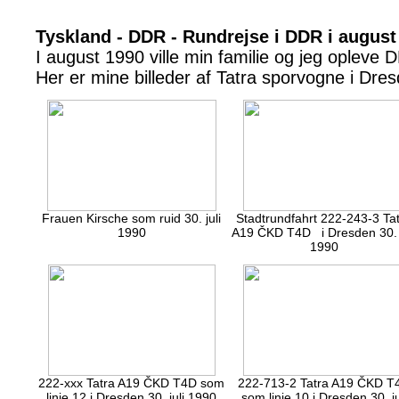
Tyskland - DDR - Rundrejse i DDR i august
I august 1990 ville min familie og jeg opleve
Her er mine billeder af Tatra sporvogne i Dre
Frauen Kirsche som ruid 30. juli
Stadtrundfahrt 222-243-3 Ta
1990
A19 ČKD T4D i Dresden 30. j
1990
222-xxx Tatra A19 ČKD T4D som
222-713-2 Tatra A19 ČKD T
linie 12 i Dresden 30. juli 1990
som linie 10 i Dresden 30. ju