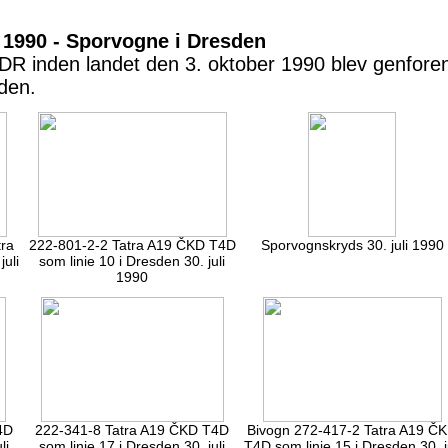
 1990 - Sporvogne i Dresden
 DDR inden landet den 3. oktober 1990 blev genfor
sden.
tra
222-801-2-2 Tatra A19 ČKD T4D
Sporvognskryds 30. juli 1990
uli
som linie 10 i Dresden 30. juli
1990
4D
222-341-8 Tatra A19 ČKD T4D
Bivogn 272-417-2 Tatra A19 Č
li
som linie 17 i Dresden 30. juli
T4D som linie 15 i Dresden 30. j