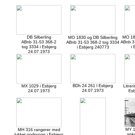
DB Silberling
MO 183
MO 1830 og DB Silberling
ABnb 31-53 368-2
ABnb 3
ABnb 31-53 368-2 tog 3334
tog 3334 i Esbjerg
i 
i Esbjerg 240773
24.07.1973
BDh 24 261 l Esbjerg
MX 1029 i Esbjerg
Litrer
24.07.1973
24.07.1973
Esb
MY 1
MH 316 rangerer med
anko
lukket godsvogn i Esbjerg