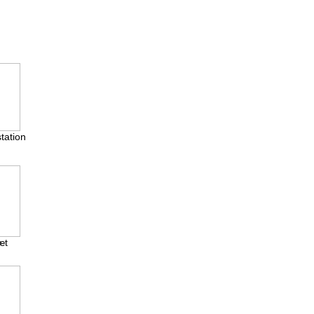
tation
æt