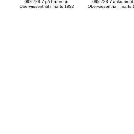
099 738-7 på broen før
099 738-7 ankommet t
Oberwiesenthal i marts 1992
Oberwiesenthal i marts 