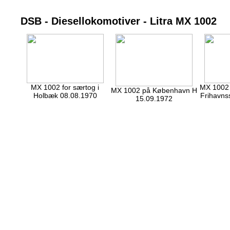
DSB - Diesellokomotiver - Litra MX 1002
MX 1002 for særtog i
MX 1002 
MX 1002 på København H
Holbæk 08.08.1970
Frihavns
15.09.1972