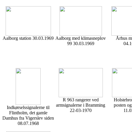
Aalborg station 30.03.1969
Aalborg med klimasneplov
Århus m
99 30.03.1969
04.1
R 963 rangerer ved
Holstebro
armsignalerne i Bramming
posten og
Indkørselssignalerne til
22-03-1970
11.0
Flintholm, det gamle
Damhus fra Vigerslev siden
08.07.1968