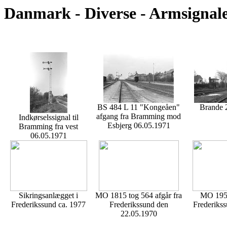
Danmark - Diverse - Armsignal
BS 484 L 11 "Kongeåen"
Brande 
afgang fra Bramming mod
Indkørselssignal til
Esbjerg 06.05.1971
Bramming fra vest
06.05.1971
Sikringsanlægget i
MO 1815 tog 564 afgår fra
MO 1951
Frederikssund ca. 1977
Frederikssund den
Frederikss
22.05.1970