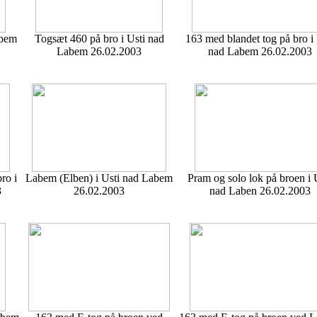
abem
Togsæt 460 på bro i Usti nad
163 med blandet tog på bro i 
Labem 26.02.2003
nad Labem 26.02.2003
ro i
Labem (Elben) i Usti nad Labem
Pram og solo lok på broen i 
3
26.02.2003
nad Laben 26.02.2003