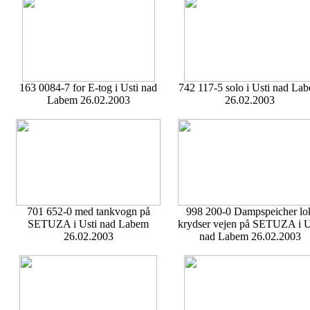
163 0084-7 for E-tog i Usti nad
742 117-5 solo i Usti nad La
Labem 26.02.2003
26.02.2003
701 652-0 med tankvogn på
998 200-0 Dampspeicher lo
SETUZA i Usti nad Labem
krydser vejen på SETUZA i U
26.02.2003
nad Labem 26.02.2003