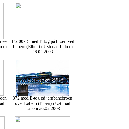
n ved
372 007-5 med E-tog på broen ved
abem
Labem (Elben) i Usti nad Labem
26.02.2003
roen
372 med E-tog på jernbanebroen
nad
over Labem (Elben) i Usti nad
Labem 26.02.2003