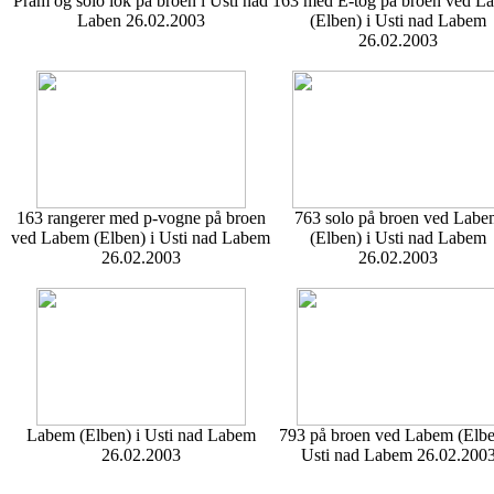
Pram og solo lok på broen i Usti nad
163 med E-tog på broen ved L
Laben 26.02.2003
(Elben) i Usti nad Labem
26.02.2003
163 rangerer med p-vogne på broen
763 solo på broen ved Lab
ved Labem (Elben) i Usti nad Labem
(Elben) i Usti nad Labem
26.02.2003
26.02.2003
Labem (Elben) i Usti nad Labem
793 på broen ved Labem (Elbe
26.02.2003
Usti nad Labem 26.02.200