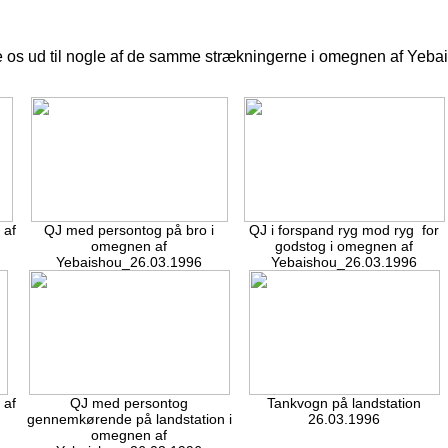
te os ud til nogle af de samme strækningerne i omegnen af Yeb
 af
QJ med persontog på bro i
QJ i forspand ryg mod ryg for
omegnen af
godstog i omegnen af
Yebaishou_26.03.1996
Yebaishou_26.03.1996
 af
QJ med persontog
Tankvogn på landstation
gennemkørende på landstation i
26.03.1996
omegnen af