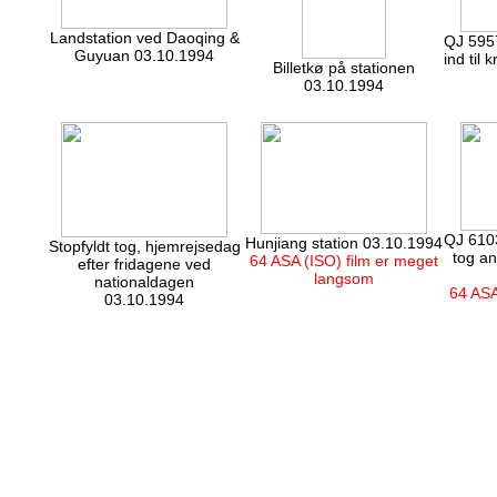
Landstation ved Daoqing &
QJ 595
Guyuan 03.10.1994
ind til 
Billetkø på stationen
03.10.1994
QJ 6103
Hunjiang station 03.10.1994
Stopfyldt tog, hjemrejsedag
tog an
64 ASA (ISO) film er meget
efter fridagene ved
langsom
nationaldagen
64 ASA
03.10.1994