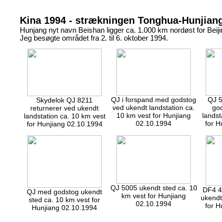
Kina 1994 - strækningen Tonghua-Hunjian
Hunjang nyt navn Beishan ligger ca. 1.000 km nordøst for Beiji
Jeg besøgte området fra 2. til 6. oktober 1994.
QJ i forspand med godstog
QJ 5
Skydelok QJ 8211
ved ukendt landstation ca.
go
returnerer ved ukendt
10 km vest for Hunjiang
landst
landstation ca. 10 km vest
02.10.1994
for H
for Hunjiang 02.10.1994
QJ 5005 ukendt sted ca. 10
DF4 4
QJ med godstog ukendt
km vest for Hunjiang
ukendt
sted ca. 10 km vest for
02.10.1994
for H
Hunjiang 02.10.1994