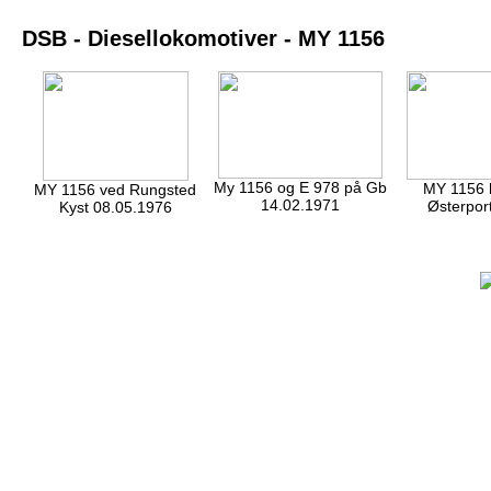
DSB - Diesellokomotiver - MY 1156
My 1156 og E 978 på Gb
MY 1156 
MY 1156 ved Rungsted
14.02.1971
Østerpor
Kyst 08.05.1976