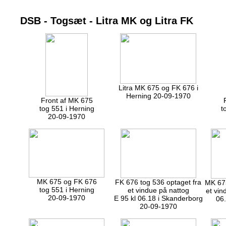
DSB - Togsæt - Litra MK og Litra FK
Litra MK 675 og FK 676 i
Herning 20-09-1970
Front af MK 675
tog 551 i Herning
t
20-09-1970
MK 675 og FK 676
FK 676 tog 536 optaget fra
MK 675
tog 551 i Herning
et vindue på nattog
et vin
20-09-1970
E 95 kl 06.18 i Skanderborg
06
20-09-1970