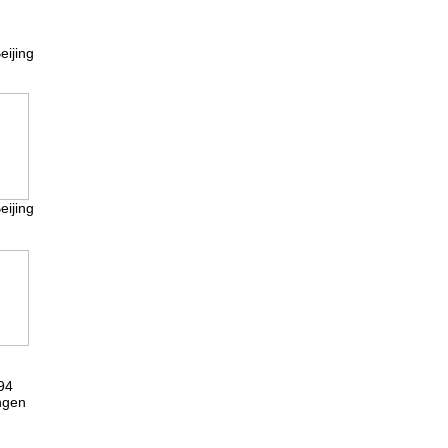
eijing
eijing
,
94
ngen