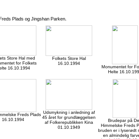
 Freds Plads og Jingshan Parken.
ets Store Hal med
Folkets Store Hal
mentet for Folkets
16.10.1994
Monumentet for Fo
elte 16.10.1994
Helte 16.10.19
Udsmykning i anledning af
mmelske Freds Plads
45 året for grundlæggelsen
16.10.1994
Brudepar på D
af Folkerepublikken Kina
Himmelske Freds P
01.10.1949
bruden er i lyserødt
en almindelig farve