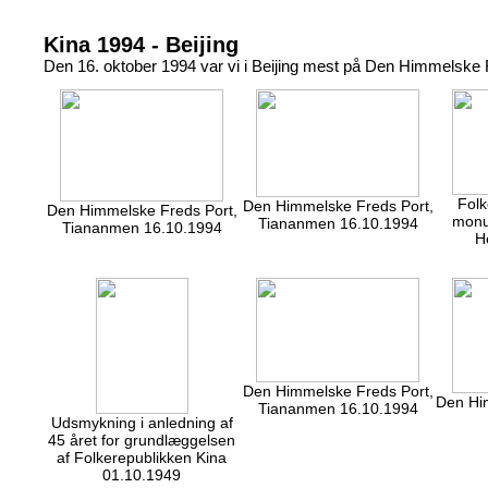
Kina 1994 - Beijing
Den 16. oktober 1994 var vi i Beijing mest på Den Himmelske
Folk
Den Himmelske Freds Port,
Den Himmelske Freds Port,
monu
Tiananmen 16.10.1994
Tiananmen 16.10.1994
H
Den Himmelske Freds Port,
Den Hi
Tiananmen 16.10.1994
Udsmykning i anledning af
45 året for grundlæggelsen
af Folkerepublikken Kina
01.10.1949