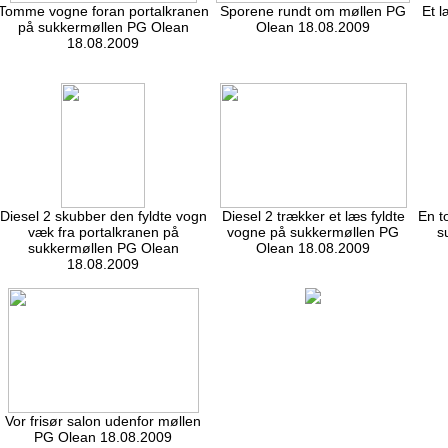
Tomme vogne foran portalkranen
Sporene rundt om møllen PG
Et l
på sukkermøllen PG Olean
Olean 18.08.2009
18.08.2009
Diesel 2 skubber den fyldte vogn
Diesel 2 trækker et læs fyldte
En t
væk fra portalkranen på
vogne på sukkermøllen PG
s
sukkermøllen PG Olean
Olean 18.08.2009
18.08.2009
Vor frisør salon udenfor møllen
PG Olean 18.08.2009