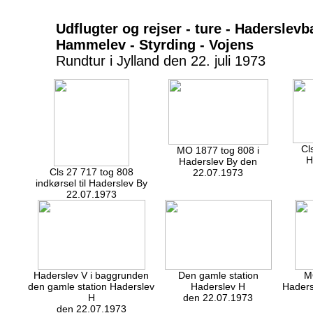
Udflugter og rejser - ture - Haderslev
Hammelev - Styrding - Vojens
Rundtur i Jylland den 22. juli 1973
Cl
MO 1877 tog 808 i
H
Haderslev By den
Cls 27 717 tog 808
22.07.1973
indkørsel til Haderslev By
22.07.1973
Haderslev V i baggrunden
Den gamle station
M
den gamle station Haderslev
Haderslev H
Haders
H
den 22.07.1973
den 22.07.1973