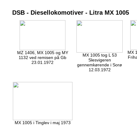
DSB - Diesellokomotiver - Litra MX 1005
MX 1
MZ 1406, MX 1005 og MY
MX 1005 tog L 53
Frih
1132 ved remisen på Gb
Slesvigeren
23.01.1972
gennemkørende i Sorø
12.03.1972
MX 1005 i Tinglev i maj 1973