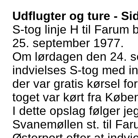
Udflugter og ture - Si
S-tog linje H til Faru
25. september 1977.
Om lørdagen den 24. s
indvielses S-tog med i
der var gratis kørsel fo
toget var kørt fra Købe
I dette opslag følger j
Svanemøllen st. til Far
Østerport efter at indv