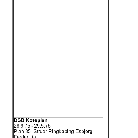
DSB Køreplan
28.9.75 - 29.5.76
Plan 85_Struer-Ringkøbing-Esbjerg-
Fredericia