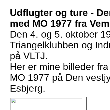
Udflugter og ture - 
med MO 1977 fra Vem
Den 4. og 5. oktober 1
Triangelklubben og Ind
på VLTJ.
Her er mine billeder fr
MO 1977 på Den vestjy
Esbjerg.