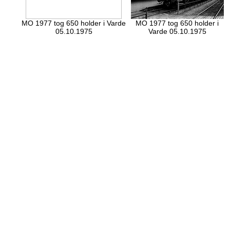
MO 1977 tog 650 holder i Varde
MO 1977 tog 650 holder i
05.10.1975
Varde 05.10.1975