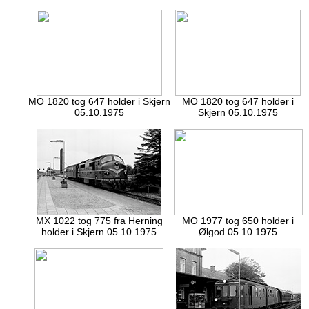
MO 1820 tog 647 holder i Skjern
MO 1820 tog 647 holder i
05.10.1975
Skjern 05.10.1975
MX 1022 tog 775 fra Herning
MO 1977 tog 650 holder i
holder i Skjern 05.10.1975
Ølgod 05.10.1975