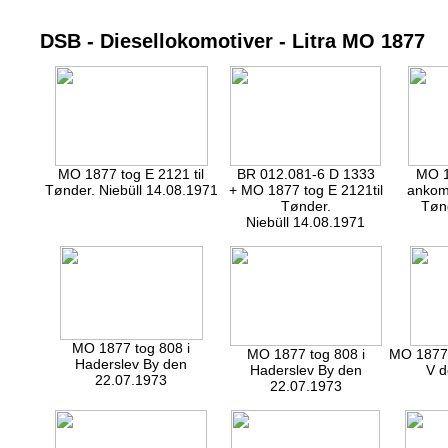
DSB - Diesellokomotiver - Litra MO 1877
MO 1877 tog E 2121 til
BR 012.081-6 D 1333
MO 1
Tønder. Niebüll 14.08.1971
+ MO 1877 tog E 2121til
ankomm
Tønder.
Tøn
Niebüll 14.08.1971
MO 1877 tog 808 i
MO 1877 tog 808 i
MO 1877 
Haderslev By den
Haderslev By den
V d
22.07.1973
22.07.1973