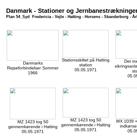
Danmark - Stationer og Jernbanestrækninger 
Plan 54_Syd Fredericia - Vejle - Hatting - Horsens - Skanderborg - Å
Stationsskiltet på Hatting
Det m
Danmarks
station
sikringsanl
Rejseforbindelser Sommer
05.05.1971
st
1966
05.0
MZ 1423 tog 50
MX 1039 +
MZ 1423 tog 50
gennemkørende i Hatting
indkørsel
gennemkørende i Hatting
05.05.1971
05.0
05.05.1971