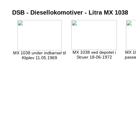
DSB - Diesellokomotiver - Litra MX 1038
MX 1038 ved depotet i
MX 1
MX 1038 under indkørsel til
Struer 18-06-1972
passer
Kliplev 11.05.1969