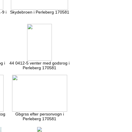
-9 i
Skydebroen i Perleberg 170581
g i
44 0412-5 venter med godsrog i
Perleberg 170581
tog
Gbgrss efter personvogn i
Perleberg 170581