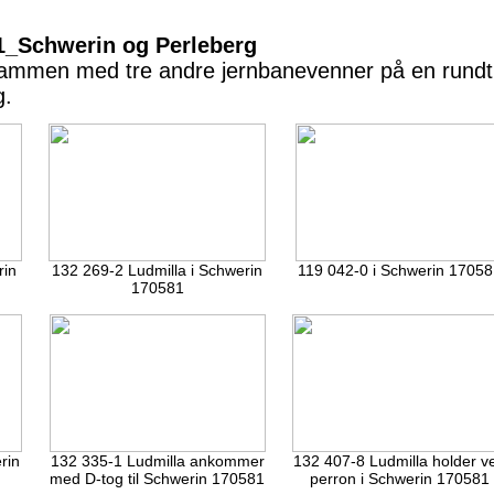
1_Schwerin og Perleberg
g sammen med tre andre jernbanevenner på en rundt
g.
rin
132 269-2 Ludmilla i Schwerin
119 042-0 i Schwerin 1705
170581
rin
132 335-1 Ludmilla ankommer
132 407-8 Ludmilla holder v
med D-tog til Schwerin 170581
perron i Schwerin 170581