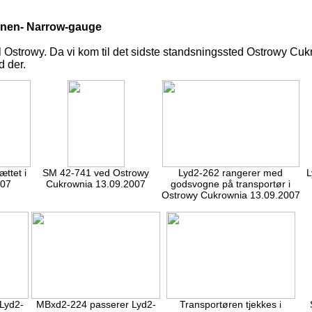
hnen- Narrow-gauge
l Ostrowy. Da vi kom til det sidste standsningssted Ostrowy C
d der.
ttet i
SM 42-741 ved Ostrowy
Lyd2-262 rangerer med
L
007
Cukrownia 13.09.2007
godsvogne på transportør i
Ostrowy Cukrownia 13.09.2007
Lyd2-
MBxd2-224 passerer Lyd2-
Transportøren tjekkes i