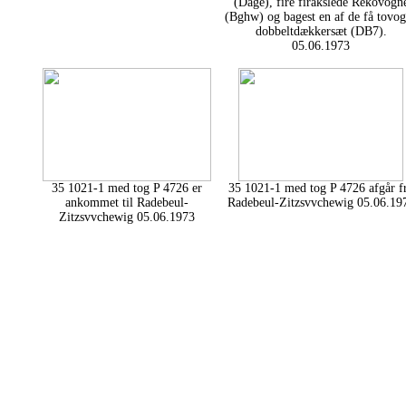
(Dage), fire firakslede Rekovogn
(Bghw) og bagest en af de få tovo
dobbeltdækkersæt (DB7).
05.06.1973
35 1021-1 med tog P 4726 er
35 1021-1 med tog P 4726 afgår f
ankommet til Radebeul-
Radebeul-Zitzsvvchewig 05.06.19
Zitzsvvchewig 05.06.1973