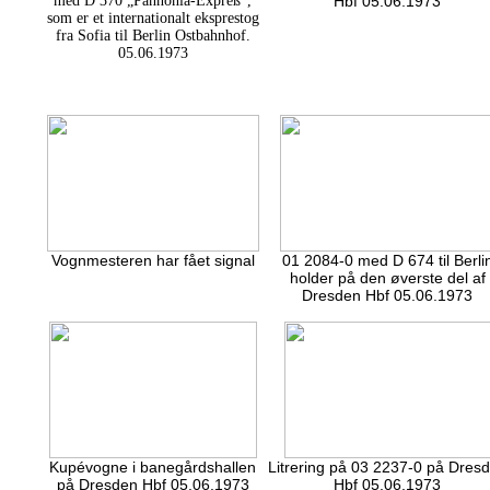
med D 370 „Pannonia-Expreß“,
Hbf 05.06.1973
som er et internationalt eksprestog
fra Sofia til Berlin Ostbahnhof.
05.06.1973
Vognmesteren har fået signal
01 2084-0 med D 674 til Berli
holder på den øverste del af
Dresden Hbf 05.06.1973
Kupévogne i banegårdshallen
Litrering på 03 2237-0 på Dres
på Dresden Hbf 05.06.1973
Hbf 05.06.1973