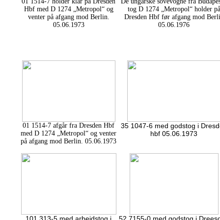
01 1514-7 holder klar på Dresden
De ungarske sovevogne fra Budapes
Hbf med D 1274 „Metropol“ og
tog D 1274 „Metropol“ holder p
venter på afgang mod Berlin.
Dresden Hbf før afgang mod Berl
05.06.1973
05.06.1976
01 1514-7 afgår fra Dresden Hbf
35 1047-6 med godstog i Dres
med D 1274 „Metropol“ og venter
hbf 05.06.1973
på afgang mod Berlin. 05.06.1973
101 313-5 med arbejdstog i
52 7155-0 med godstog i Drees