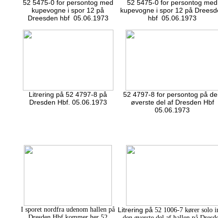
52 5475-0 for persontog med
52 5475-0 for persontog med
kupevogne i spor 12 på
kupevogne i spor 12 på Dreesd
Dreesden hbf 05.06.1973
hbf 05.06.1973
Litrering på 52 4797-8 på
52 4797-8 for persontog på d
Dresden Hbf. 05.06.1973
øverste del af Dresden Hbf
05.06.1973
I sporet nordfra udenom hallen på
Litrering på
52 1006-7 kører solo i
Dresden Hbf kommer her 52
den øverste del af hallen på Dresd