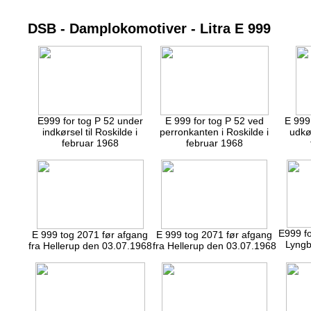
DSB - Damplokomotiver - Litra E 999
E999 for tog P 52 under
E 999 for tog P 52 ved
E 999
indkørsel til Roskilde i
perronkanten i Roskilde i
udkør
februar 1968
februar 1968
E999 fo
E 999 tog 2071 før afgang
E 999 tog 2071 før afgang
Lyngb
fra Hellerup den 03.07.1968
fra Hellerup den 03.07.1968