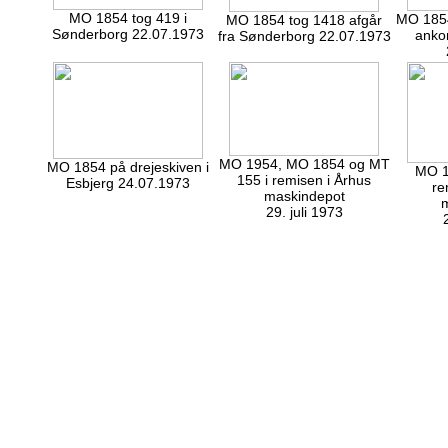
MO 1854 tog 419 i
MO 1854 
MO 1854 tog 1418 afgår
Sønderborg 22.07.1973
anko
fra Sønderborg 22.07.1973
MO 1954, MO 1854 og MT
MO 1854 på drejeskiven i
MO 1
155 i remisen i Århus
Esbjerg 24.07.1973
re
maskindepot
29. juli 1973