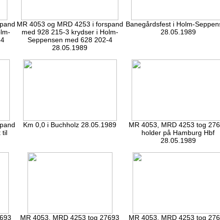
spand
MR 4053 og MRD 4253 i forspand
Banegårdsfest i Holm-Seppen
olm-
med 928 215-3 krydser i Holm-
28.05.1989
-4
Seppensen med 628 202-4
28.05.1989
spand
Km 0,0 i Buchholz 28.05.1989
MR 4053, MRD 4253 tog 27
til
holder på Hamburg Hbf
28.05.1989
7693
MR 4053, MRD 4253 tog 27693
MR 4053, MRD 4253 tog 27