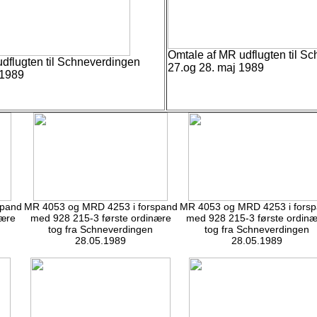
Omtale af MR udflugten til S
dflugten til Schneverdingen
27.og 28. maj 1989
 1989
spand
MR 4053 og MRD 4253 i forspand
MR 4053 og MRD 4253 i fors
nære
med 928 215-3 første ordinære
med 928 215-3 første ordin
tog fra Schneverdingen
tog fra Schneverdingen
28.05.1989
28.05.1989