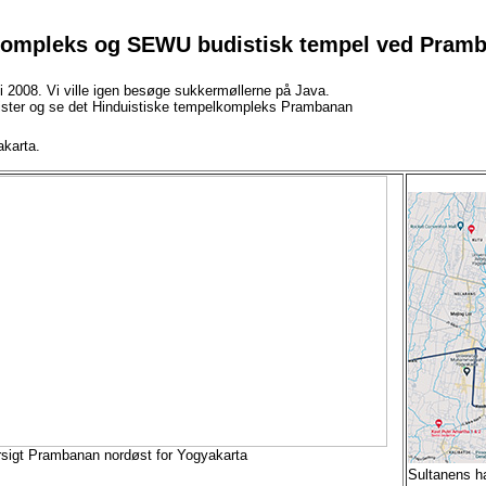
lkompleks og SEWU budistisk tempel ved Pram
 i 2008. Vi ville igen besøge sukkermøllerne på Java.
urister og se det Hinduistiske tempelkompleks Prambanan
akarta.
sigt Prambanan nordøst for Yogyakarta
Sultanens h