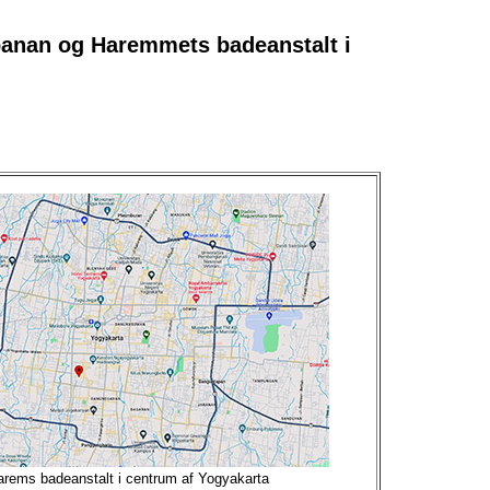
banan og Haremmets badeanstalt i
arems badeanstalt i centrum af Yogyakarta