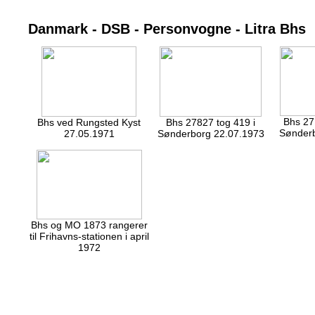
Danmark - DSB - Personvogne - Litra Bhs
Bhs 27
Bhs ved Rungsted Kyst
Bhs 27827 tog 419 i
Sønderb
27.05.1971
Sønderborg 22.07.1973
Bhs og MO 1873 rangerer
til Frihavns-stationen i april
1972