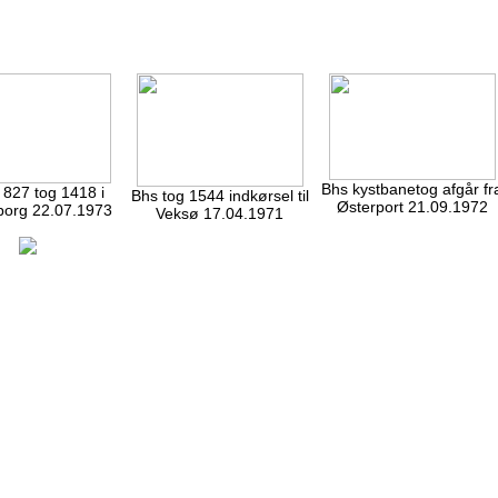
Bhs kystbanetog afgår fr
 827 tog 1418 i
Bhs tog 1544 indkørsel til
Østerport 21.09.1972
org 22.07.1973
Veksø 17.04.1971