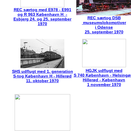
REC særtog med E978 - E991
og R 963 København H -
REC særtog DSB
Esbjerg 24. og 25. september
museumslokomotiver
1970
i Odense
25. september 1970
HGJK udflugt med
SHS udflugt med 1. generation
S 740 København - Helsingør
S-tog København H - Hillerød
Hillerød - København
11. oktober 1970
1 november 1970