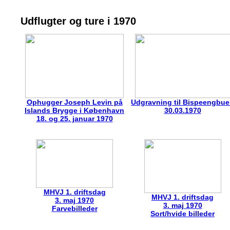
Udflugter og ture i 1970
Ophugger Joseph Levin på
Udgravning til Bispeengbu
Islands Brygge i København
30.03.1970
18. og 25. januar 1970
MHVJ 1. driftsdag
MHVJ 1. driftsdag
3. maj 1970
3. maj 1970
Farvebilleder
Sort/hvide billeder