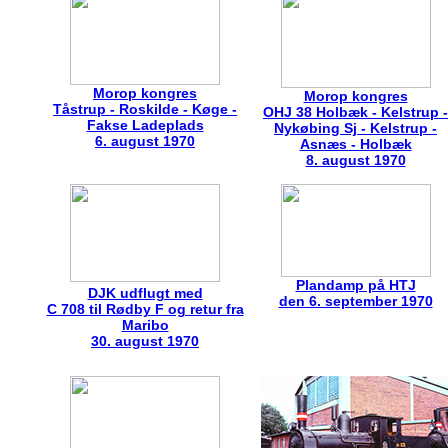
Morop kongres
Morop kongres
Tåstrup - Roskilde - Køge -
OHJ 38 Holbæk - Kelstrup -
Fakse Ladeplads
Nykøbing Sj - Kelstrup -
6. august 1970
Asnæs - Holbæk
8. august 1970
Plandamp på HTJ
DJK udflugt med
den 6. september 1970
C 708 til Rødby F og retur fra
Maribo
30. august 1970