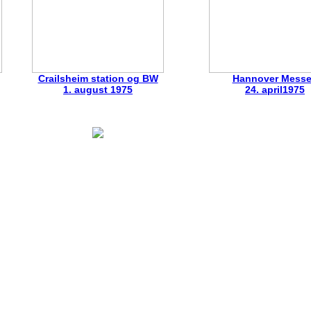
Crailsheim station og BW
Hannover Mess
1. august 1975
24. april1975