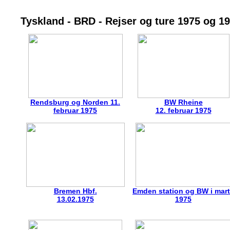
Tyskland - BRD - Rejser og ture 1975 og 1
Rendsburg og Norden 11.
BW Rheine
februar 1975
12. februar 1975
Bremen Hbf.
Emden station og BW i mar
13.02.1975
1975