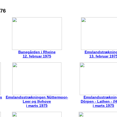
976
Banegården i Rheine
Emslandstræknin
12. februar 1975
13. februar 197
ts
Emslandsstrækningen Nüttermoor-
Emslandsstrækni
Leer og Ihrhove
Dörpen - Lathen - (
i marts 1975
i marts 1975