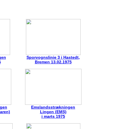
gen
Sporvognslinie 3 i Hastedt,
5
Bremen 13.02.1975
ngen
Emslandsstrækningen
Haren)
Lingen (EMS)
i marts 1975