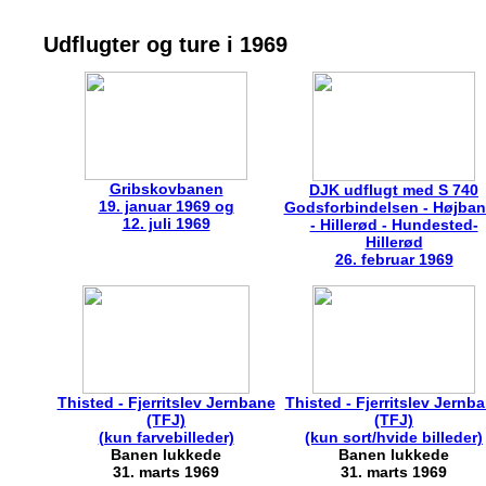
Udflugter og ture i 1969
Gribskovbanen
DJK udflugt med S 740
19. januar 1969 og
Godsforbindelsen - Højba
12. juli 1969
- Hillerød - Hundested-
Hillerød
26. februar 1969
Thisted - Fjerritslev Jernbane
Thisted - Fjerritslev Jernb
(TFJ)
(TFJ)
(kun farvebilleder)
(kun sort/hvide billeder)
Banen lukkede
Banen lukkede
31. marts 1969
31. marts 1969