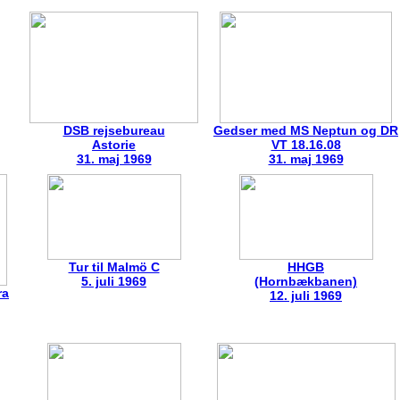
DSB rejsebureau
Gedser med MS Neptun og DR
Astorie
VT 18.16.08
31. maj 1969
31. maj 1969
Tur til Malmö C
HHGB
5. juli 1969
(Hornbækbanen)
ra
12. juli 1969