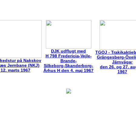
DJK udflugt med
TGOJ - Trakikaktie
H 798 Fredericia-Vejle-
Grängesberg-Öxel
skedstur på Nakskov
Brande-
Järnväga
r
næs Jernbane (NKJ)
Silkeborg-Skanderborg-
den 26. og 27. a
 12. marts 1967
Århus H den 4. maj 1967
1967