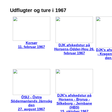
Udflugter og ture i 1967
Korsør
DJK afskedstur på
11. februar 1967
Horsens-Odder-Hou 26.
DJK's af
februar 1967
- Krage
den
DJK's afskedstur på
ÖSIJ - Östra
Horsens - Bryrup -
Södermanlands Järnväg
Silkeborg - Jernbane
den
(HBS)
27. august 1967
15. oktober 1967