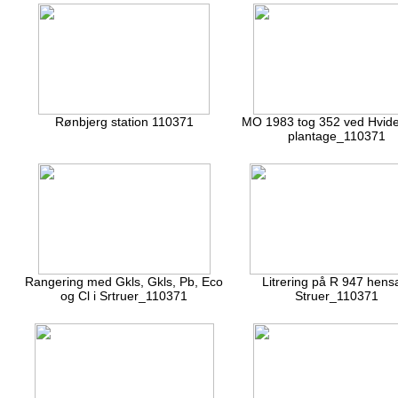
Rønbjerg station 110371
MO 1983 tog 352 ved Hvi
plantage_110371
Rangering med Gkls, Gkls, Pb, Eco
Litrering på R 947 hensa
og Cl i Srtruer_110371
Struer_110371