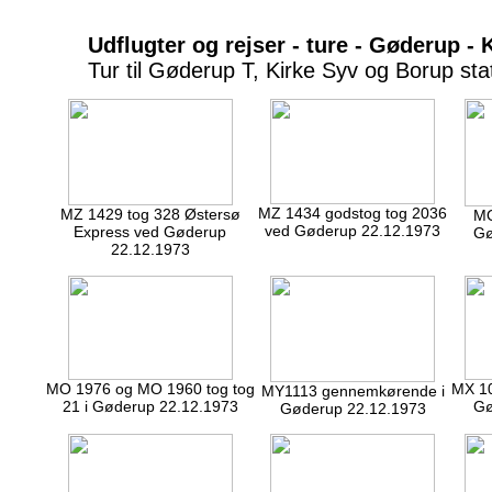
Udflugter og rejser - ture - Gøderup - 
Tur til Gøderup T, Kirke Syv og Borup st
MZ 1434 godstog tog 2036
MZ 1429 tog 328 Østersø
MO
ved Gøderup 22.12.1973
Express ved Gøderup
Gø
22.12.1973
MO 1976 og MO 1960 tog tog
MX 1
MY1113 gennemkørende i
21 i Gøderup 22.12.1973
Gø
Gøderup 22.12.1973